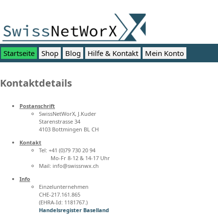
Startseite
Shop
Blog
Hilfe & Kontakt
Mein Konto
Kontaktdetails
Postanschrift
SwissNetWorX, J.Kuder
Starenstrasse 34
4103 Bottmingen BL CH
Kontakt
Tel: +41 (0)79 730 20 94
Mo-Fr 8-12 & 14-17 Uhr
Mail: info@swissnwx.ch
Info
Einzelunternehmen
CHE-217.161.865
(EHRA-Id: 1181767.)
Handelsregister Baselland