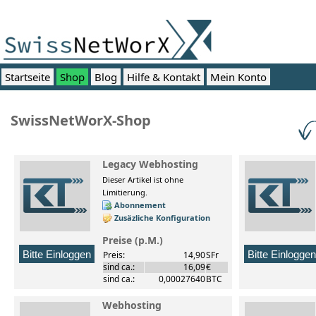
Startseite
Shop
Blog
Hilfe & Kontakt
Mein Konto
SwissNetWorX-Shop
Legacy Webhosting
Dieser Artikel ist ohne
Limitierung.
Abonnement
Zusäzliche Konfiguration
Preise (p.M.)
Preis:
14,90
SFr
sind ca.:
16,09
€
sind ca.:
0,00027640
BTC
Webhosting